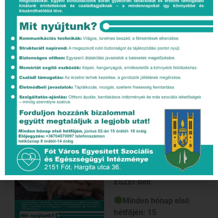
Egyéni ingyenes
demencia tanácsadás az
ESZEI-ben
Minden hónap első
hétfőjén: 15