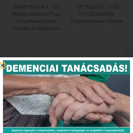
GINOP Plusz-4.1.1-23
TOP_PLUSZ-3.1.3-23-
Ifjúsági Garancia Plusz
PT1-2024-00036
A munkaerő-kínálat
Hagyományunk a jövőnk
bővítése és fejlesztése