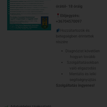
órától- 18 óráig
Előjegyzés:
+36704570097
Hozzátartozók és
betegségben érintettek
részére
Diagnózist követően
hogyan tovább
Szolgáltatásokban
való eligazodás
Mentális és lelki
segítségnyújtás
Szolgáltatás ingyenes!
Adatvédelmi tájékoztató