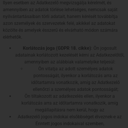
Ilyen esetben az Adatkezelő megvizsgálja kérelmét, és
amennyiben az adatok törlése lehetséges, nemcsak saját
nyilvántartásaiban törli adatait, hanem kérését továbbítja
azon személyek és szervezetek felé, akikkel az adatokat
közölte és amelyek ésszerű és elvárható módon számára
elérhetők.
Korlátozás joga (GDPR 18. cikke)
: Ön jogosult
adatainak korlátozott kezelését kérni az Adatkezelőtől,
amennyiben az alábbiak valamelyike teljesül:
Ön vitatja az adott személyes adatok
pontosságát, ilyenkor a korlátozás arra az
időtartamra vonatkozik, amíg az Adatkezelő
ellenőrzi a személyes adatok pontosságát;
Ön tiltakozott az adatkezelés ellen, ilyenkor a
korlátozás arra az időtartamra vonatkozik, amíg
megállapításra nem kerül, hogy az
Adatkezelő jogos indokai elsőbbséget élveznek-e az
Érintett jogos indokaival szemben,