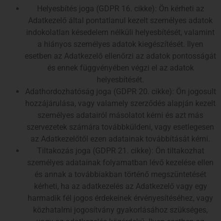
Helyesbítés joga (GDPR 16. cikke): Ön kérheti az
Adatkezelő által pontatlanul kezelt személyes adatok
indokolatlan késedelem nélküli helyesbítését, valamint
a hiányos személyes adatok kiegészítését. Ilyen
esetben az Adatkezelő ellenőrzi az adatok pontosságát
és ennek függvényében végzi el az adatok
helyesbítését.
Adathordozhatóság joga (GDPR 20. cikke): Ön jogosult
hozzájárulása, vagy valamely szerződés alapján kezelt
személyes adatairól másolatot kérni és azt más
szervezetek számára továbbküldeni, vagy esetlegesen
az Adatkezelőtől ezen adatainak továbbítását kérni.
Tiltakozás joga (GDPR 21. cikke): Ön tiltakozhat
személyes adatainak folyamatban lévő kezelése ellen
és annak a továbbiakban történő megszüntetését
kérheti, ha az adatkezelés az Adatkezelő vagy egy
harmadik fél jogos érdekeinek érvényesítéséhez, vagy
közhatalmi jogosítvány gyakorlásához szükséges,