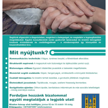
Az Érintettek adatai megosztásának módja, adattovábbítás
más szervezetek felé
Az adatok kezelése során Adatkezelő az Érintett egyes
személyes adatait jogosult, illetve köteles adatfeldolgozók,
további adatkezelők, vagy az általunk igénybe vett
adatfeldolgozók (címzettek) számára továbbítani, vagy
hozzáférhetővé tenni, amennyiben mindez:
szerződés teljesítése érdekében szükséges;
jogszabály előírása alapján;
az Érintett által adott hozzájárulás alapján lehetséges;
Az Adatkezelő működése során bizonyos esetekben szükség
van arra, hogy bizonyos személyes adatait más címzettekkel
közölje. A címzettek az adatvédelmi alapelvek, valamint a
jelen adatvédelmi nyilatkozat és az alkalmazandó
jogszabályok rendelkezéseinek betartása mellett kezelik az
érintett adatait. Az Ön személyes adatait a következő
címzettekkel közölhetjük: