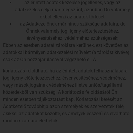
az érintett adatok kezelése jogellenes, vagy az
adatkezelés célja már megszűnt, azonban Ön valamely
okból ellenzi az adatok törlését;
az Adatkezelőnek már nincs szüksége adataira, de
Önnek valamely jogi igény előterjesztéséhez,
érvényesítéséhez, védelméhez szükségesek;
Ebben az esetben adatai zárolásra kerülnek, ezt követően az
adatokkal bármilyen adatkezelési művelet (a tárolást kivéve)
csak az Ön hozzájárulásával végezhető el. A
korlátozás feloldható, ha az érintett adatok felhasználására
jogi igény előterjesztéséhez, érvényesítéséhez, védelméhez,
vagy mások jogainak védelméhez illetve uniós/tagállami
közérdekből van szükség. A korlátozás feloldásáról Ön
minden esetben tájékoztatást kap. Korlátozási kérését az
Adatkezelő továbbítja azon személyek és szervezetek felé,
akikkel az adatokat közölte, és amelyek ésszerű és elvárható
módon számára elérhetők.