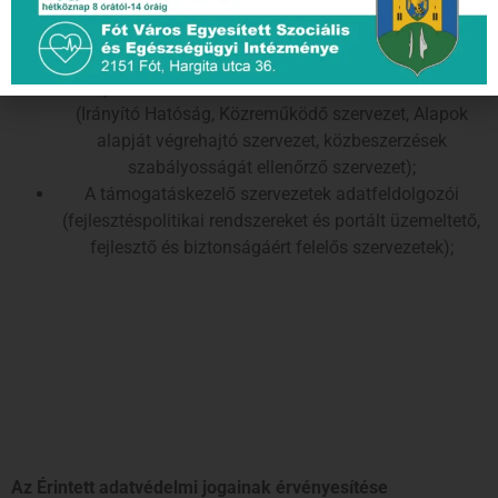
Az Adatkezelő nevében eljáró adatfeldolgozók
(pályázatírók, tanácsadók, projektmenedzserek);
A támogatáskezelés folyamatában a 256/2021. (V.
18.) Korm. rendelet szerint részt vevő szervezetek
(Irányító Hatóság, Közreműködő szervezet, Alapok
alapját végrehajtó szervezet, közbeszerzések
szabályosságát ellenőrző szervezet);
A támogatáskezelő szervezetek adatfeldolgozói
(fejlesztéspolitikai rendszereket és portált üzemeltető,
fejlesztő és biztonságáért felelős szervezetek);
Az Érintett adatvédelmi jogainak érvényesítése