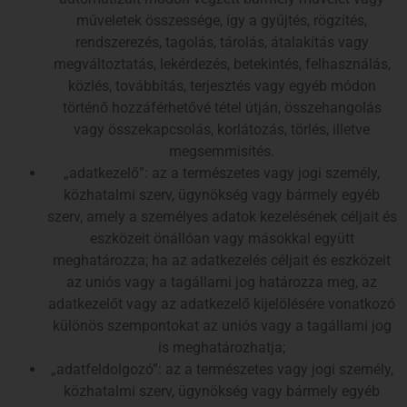
műveletek összessége, így a gyűjtés, rögzítés,
rendszerezés, tagolás, tárolás, átalakítás vagy
megváltoztatás, lekérdezés, betekintés, felhasználás,
közlés, továbbítás, terjesztés vagy egyéb módon
történő hozzáférhetővé tétel útján, összehangolás
vagy összekapcsolás, korlátozás, törlés, illetve
megsemmisítés.
„adatkezelő”: az a természetes vagy jogi személy,
közhatalmi szerv, ügynökség vagy bármely egyéb
szerv, amely a személyes adatok kezelésének céljait és
eszközeit önállóan vagy másokkal együtt
meghatározza; ha az adatkezelés céljait és eszközeit
az uniós vagy a tagállami jog határozza meg, az
adatkezelőt vagy az adatkezelő kijelölésére vonatkozó
különös szempontokat az uniós vagy a tagállami jog
is meghatározhatja;
„adatfeldolgozó”: az a természetes vagy jogi személy,
közhatalmi szerv, ügynökség vagy bármely egyéb