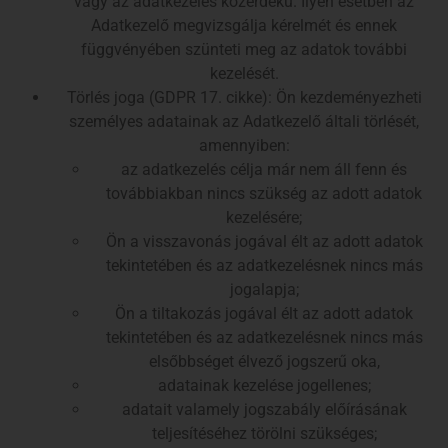
vagy az adatkezelés közérdekű. Ilyen esetben az
Adatkezelő megvizsgálja kérelmét és ennek
függvényében szünteti meg az adatok további
kezelését.
Törlés joga (GDPR 17. cikke): Ön kezdeményezheti
személyes adatainak az Adatkezelő általi törlését,
amennyiben:
az adatkezelés célja már nem áll fenn és
továbbiakban nincs szükség az adott adatok
kezelésére;
Ön a visszavonás jogával élt az adott adatok
tekintetében és az adatkezelésnek nincs más
jogalapja;
Ön a tiltakozás jogával élt az adott adatok
tekintetében és az adatkezelésnek nincs más
elsőbbséget élvező jogszerű oka,
adatainak kezelése jogellenes;
adatait valamely jogszabály előírásának
teljesítéséhez törölni szükséges;