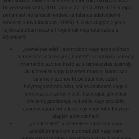
áramlásáról, valamint a 95/46/EK irányelv hatályon kívül
helyezéséről szóló, 2016. április 27-i (EU) 2016/679 európai
parlamenti és tanácsi rendelet (általános adatvédelmi
rendelet, a továbbiakban: GDPR) 4. cikke alapján a jelen
tájékoztatóban használt fogalmak meghatározása a
következő:
„személyes adat”: azonosított vagy azonosítható
természetes személyre („Érintett”) vonatkozó bármely
információ; azonosítható az a természetes személy,
aki közvetlen vagy közvetett módon, különösen
valamely azonosító, például név, szám,
helymeghatározó adat, online azonosító vagy a
természetes személy testi, fiziológiai, genetikai,
szellemi, gazdasági, kulturális vagy szociális
azonosságára vonatkozó egy vagy több tényező
alapján azonosítható;
„adatkezelés”: a személyes adatokon vagy
adatállományokon automatizált vagy nem
automatizált módon végzett bármely művelet vagy