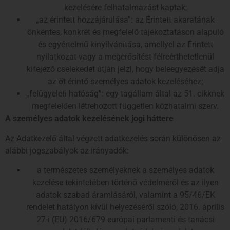
kezelésére felhatalmazást kaptak;
„az érintett hozzájárulása”: az Érintett akaratának
önkéntes, konkrét és megfelelő tájékoztatáson alapuló
és egyértelmű kinyilvánítása, amellyel az Érintett
nyilatkozat vagy a megerősítést félreérthetetlenül
kifejező cselekedet útján jelzi, hogy beleegyezését adja
az őt érintő személyes adatok kezeléséhez;
„felügyeleti hatóság”: egy tagállam által az 51. cikknek
megfelelően létrehozott független közhatalmi szerv.
A személyes adatok kezelésének jogi háttere
Az Adatkezelő által végzett adatkezelés során különösen az
alábbi jogszabályok az irányadók:
a természetes személyeknek a személyes adatok
kezelése tekintetében történő védelméről és az ilyen
adatok szabad áramlásáról, valamint a 95/46/EK
rendelet hatályon kívül helyezéséről szóló, 2016. április
27-i (EU) 2016/679 európai parlamenti és tanácsi