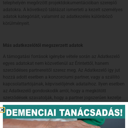
telephelyén megőrzött projektdokumentációban szereplő
adatokra. A következő táblázat ismerteti a kezelt személyes
adatok kategóriáit, valamint az adatkezelés különböző
körülményeit.
Más adatkezelőtől megszerzett adatok
A támogatási források igénybe vétele során az Adatkezelő
egyes adatokat nem közvetlenül az Érintettől, hanem
szerződéses partnereitől szerez meg. Az Adatkezelő így jut
hozzá adott esetben a konzorciumi partner, vagy a szállító
kapcsolattartójának, képviselőjének adataihoz. Ilyen esetben
az Adatkezelő gondoskodik arról, hogy a megkötött
szerződések szavatolják, hogy a partner jogszerűen kezelje
és bocsájtsa rendelkezésre az Érintettek adatait. Az alábbi
táblázat rögzíti ezen adatok körét és az adatkezelés
körülményeit.