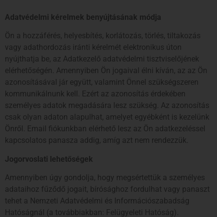
Adatvédelmi kérelmek benyújtásának módja
Ön a hozzáférés, helyesbítés, korlátozás, törlés, tiltakozás
vagy adathordozás iránti kérelmét elektronikus úton
nyújthatja be, az Adatkezelő adatvédelmi tisztviselőjének
elérhetőségén. Amennyiben Ön jogaival élni kíván, az az Ön
azonosításával jár együtt, valamint Önnel szükségszeren
kommunikálnunk kell. Ezért az azonosítás érdekében
személyes adatok megadására lesz szükség. Az azonosítás
csak olyan adaton alapulhat, amelyet egyébként is kezelünk
Önről. Email fiókunkban elérhető lesz az Ön adatkezeléssel
kapcsolatos panasza addig, amíg azt nem rendezzük.
Jogorvoslati lehetőségek
Amennyiben úgy gondolja, hogy megsértettük a személyes
adataihoz fűződő jogait, bírósághoz fordulhat vagy panaszt
tehet a Nemzeti Adatvédelmi és Információszabadság
Hatóságnál (a továbbiakban: Felügyeleti Hatóság).