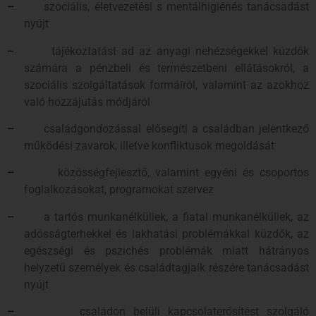
–
szociális, életvezetési s mentálhigiénés tanácsadást
nyújt
–
tájékoztatást ad az anyagi nehézségekkel küzdők
számára a pénzbeli és természetbeni ellátásokról, a
szociális szolgáltatások formáiról, valamint az azokhoz
való hozzájutás módjáról
–
családgondozással elősegíti a családban jelentkező
működési zavarok, illetve konfliktusok megoldását
–
közösségfejlesztő, valamint egyéni és csoportos
foglalkozásokat, programokat szervez
–
a tartós munkanélküliek, a fiatal munkanélküliek, az
adósságterhekkel és lakhatási problémákkal küzdők, az
egészségi és pszichés problémák miatt hátrányos
helyzetű személyek és családtagjaik részére tanácsadást
nyújt
–
családon belüli kapcsolaterősítést szolgáló