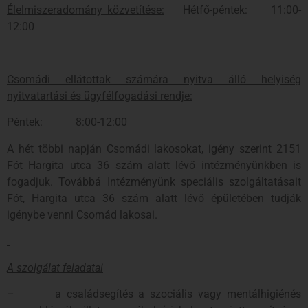
Élelmiszeradomány közvetítése:
Hétfő-péntek: 11:00-
12:00
Csomádi ellátottak számára nyitva álló helyiség
nyitvatartási és ügyfélfogadási rendje:
Péntek: 8:00-12:00
A hét többi napján Csomádi lakosokat, igény szerint 2151
Fót Hargita utca 36 szám alatt lévő intézményünkben is
fogadjuk. Továbbá Intézményünk speciális szolgáltatásait
Fót, Hargita utca 36 szám alatt lévő épületében tudják
igénybe venni Csomád lakosai.
A szolgálat feladatai
–
a családsegítés a szociális vagy mentálhigiénés