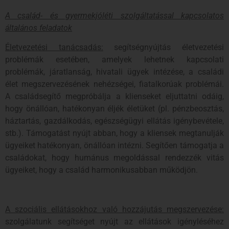
A család- és gyermekjóléti szolgáltatással kapcsolatos
általános feladatok
Életvezetési tanácsadás:
segítségnyújtás életvezetési
problémák esetében, amelyek lehetnek kapcsolati
problémák, járatlanság, hivatali ügyek intézése, a családi
élet megszervezésének nehézségei, fiatalkorúak problémái.
A családsegítő megpróbálja a klienseket eljuttatni odáig,
hogy önállóan, hatékonyan éljék életüket (pl. pénzbeosztás,
háztartás, gazdálkodás, egészségügyi ellátás igénybevétele,
stb.). Támogatást nyújt abban, hogy a kliensek megtanulják
ügyeiket hatékonyan, önállóan intézni. Segítően támogatja a
családokat, hogy humánus megoldással rendezzék vitás
ügyeiket, hogy a család harmonikusabban működjön.
A szociális ellátásokhoz való hozzájutás megszervezése:
szolgálatunk segítséget nyújt az ellátások igényléséhez