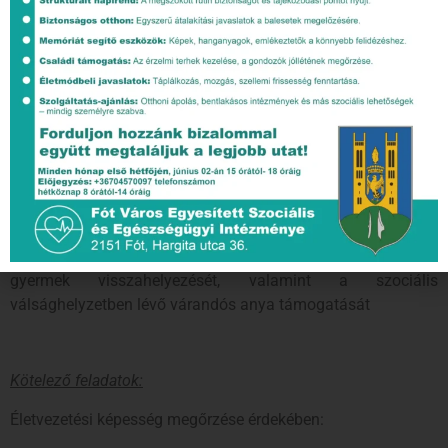
megoldani.
A gyermekjóléti alapellátás
, szolgáltatás olyan, a gyermek
érdekeit védő speciális személyes szociális szolgáltatás,
amely a szociális munka módszereinek és eszközeinek
felhasználásával szolgálja a gyermek testi, érzelmi, értelmi
és erkölcsi egészségének fejlődésének, jólétének, családban
történő nevelkedésének elősegítését, a gyermek
veszélyeztetettségének megelőzését, a kialakult
veszélyeztetettség megszüntetését, a családjából kiemelt
gyermek visszahelyezését, valamint a szociális
válsághelyzetben lévő várandós anya támogatását
Kötelező feladatok:
Életvezetési képesség megőrzése érdekében: