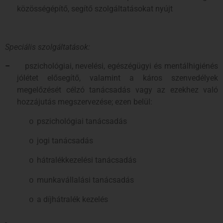
közösségépítő, segítő szolgáltatásokat nyújt
Speciális szolgáltatások:
–
pszichológiai, nevelési, egészégügyi és mentálhigiénés
jólétet elősegítő, valamint a káros szenvedélyek
megelőzését célzó tanácsadás vagy az ezekhez való
hozzájutás megszervezése; ezen belül:
pszichológiai tanácsadás
o
jogi tanácsadás
o
hátralékkezelési tanácsadás
o
munkavállalási tanácsadás
o
a díjhátralék kezelés
o