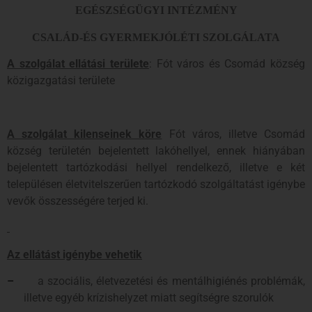
EGÉSZSÉGÜGYI INTÉZMÉNY
CSALÁD-ÉS GYERMEKJÓLÉTI SZOLGÁLATA
A szolgálat ellátási területe
: Fót város és Csomád község
közigazgatási területe
A szolgálat kilenseinek köre
Fót város, illetve Csomád
község területén bejelentett lakóhellyel, ennek hiányában
bejelentett tartózkodási hellyel rendelkező, illetve e két
településen életvitelszerűen tartózkodó szolgáltatást igénybe
vevők összességére terjed ki.
Az ellátást igénybe vehetik
–
a szociális, életvezetési és mentálhigiénés problémák,
illetve egyéb krízishelyzet miatt segítségre szorulók