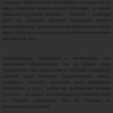
szükséges dokumentumok beszerzéséhez, a kérelem és az
ahhoz csatolandó dokumentumok kitöltésében, az ellátott
érdekeinek képviselete érdekében – felkérésre – segítséget
nyújt az elutasított kérelmek jogorvoslati kérelme
benyújtásában (pl. önkormányzati támogatás, munkanélküli
ellátás, járási hivatal által nyújtott pénzbeli és természetbeni
támogatások, stb.).
Krízisintervenció:
szolgálatunk a rendelkezésére álló
eszközökkel közbeavatkozik, ha az emberi életet
veszélyeztetve látja, segíti a klienst hozzájutni a megfelelő
védelmet nyújtó intézmény szolgáltatásához, ételhez,
ruházathoz. Hivatalos munkaidőn kívül bekövetkező
krízishelyzet a járási család- és gyermekjóléti központ
(DÓHSzK – Dunakeszi) krízistelefonszámán jelezhető, mely
az általános nyitvatartási időn túl, hétvégén és
ünnepnapokon is működik.