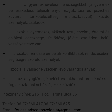
–
a gyermeknevelési nehézségekkel (a gyermek
beilleszkedési, teljesítmény-, magatartási és pszichés
zavarral; tankötelezettség mulasztásával) küzdő
személyek, családok
–
azok a gyermekek, akiknek testi, érzelmi, értelmi és
erkölcsi egészsége, fejlődése, jóléte családon belül
veszélyeztetve van
–
a családi rendszeren belüli konfliktusok rendezésében
segítségre szoruló személyek
–
szociális válsághelyzetben lévő várandós anyák
–
az anyagi/megélhetési és lakhatási problémákkal,
foglalkoztatási nehézségekkel küzdők
Intézmény címe: 2151 Fót, Hargita utca 36
Telefon:06-27/360-417,06-27/360-625
Email:
fot.csaladsegitoszolgalat@gmail.com