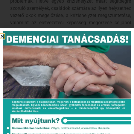
problémák, illetve egyéb krízishelyzet miatt segítségre
szoruló személyek, családok számára az ilyen helyzethez
vezető okok megelőzése, a krízishelyzet megszüntetése,
valamint az életvezetési képesség megőrzése céljából
nyújtott szolgáltatás biztosítása, valamint
–
a gyermek családban történő nevelkedésének
elősegítése, veszélyeztetettségének megelőzése és
megszüntetése, valamint a szülői vagy más
hozzátartozói gondoskodásból kikerülő gyermek
helyettesítő védelmének biztosítására.
A családsegítő szolgáltatás célja
:
–
az egyén, valamint a család működésében javulást
érjen el,
–
az egyén saját erejéből legyen képes az élet
kihívásainak megfelelni és problémáit önállóan