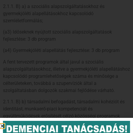
2.1.1. B) a) a szociális alapszolgáltatásokhoz és
gyermekjóléti alapellátásokhoz kapcsolódó
szemléletformálás;
(a3) Időseknek nyújtott szociális alapszolgáltatások
fejlesztése: 3 db program
(a4) Gyermekjóléti alapellátás fejlesztése: 3 db program
A fent tervezett programok által javul a szociális
alapszolgáltatásokhoz, illetve a gyermekjóléti alapellátáshoz
kapcsolódó programlehetőségek száma és minősége a
célterületeken, továbbá a szupervíziók által a
szolgáltatásban dolgozók szakmai fejlődése várható.
2.1.1. B) b) társadalmi befogadást, társadalmi kohéziót és
identitást, munkaerő-piaci kompetenciát és
együttműködések erősítését célzó közösségi programok
megvalósítása;