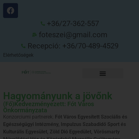
+36/27-362-557
foteszei@gmail.com
Recepció: +36/70-489-4529
Elérhetőségek
Hagyományunk a jövőnk
(Fő)Kedvezményezett: Fót Város
Önkormányzata
Konzorciumi partnerek:
Fót Város Egyesített Szociális és
Egészségügyi Intézmény, Impulzus Szabadidő Sport és
Kulturális Egyesület, Zöld Dió Egyedület, Vörösmarty