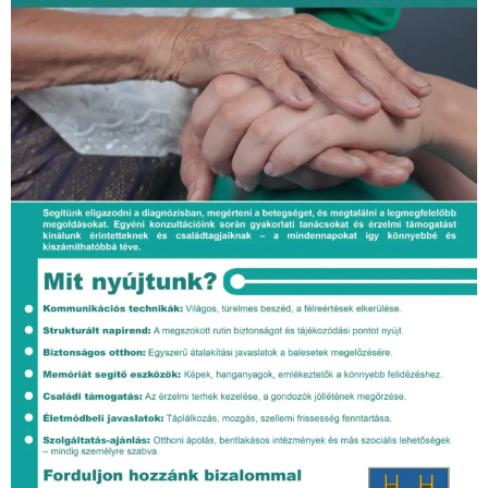
(b1) Mélyszegénységben élő gyermekek, roma gyermekek,
illetve fiatal felnőttek helyben szervezett, tanórán kívüli,
naptári évet átívelő, fejlesztő tevékenység: 1 db program
(b3) Ifjúságot célzó tevékenységek: 1 db program
(b4) Helyi kulturális közösségfejlesztési folyamat
kezdeményezése és megvalósítása:
A projekt által érintett célterület közösségi
tevékenységének történeti feltárása és a lakosság
számára elérhetővé tétele, valamint archiválása: 2 db
dokumentum
A helyi cselekvési terv alapján a célterület
lakosságának kulturális közösségi együttműködését
dinamizáló és fenntartó közösségi akciók,
tevékenységek, események, programok, folyamatok,
rendezvények megvalósítása; 11 db program,
negyedévente 1 program, félévente 1 új folyamat
elindítása