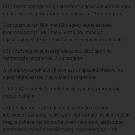
(d1) Tematizált egészségfejlesztő és egészségtudatosságot
erősítő képzési programok megvalósítása: 1 db program
A program során Nők mentális egészségfejlesztése
programsorozat indul, mely hozzájárul mind az
egészségfejlesztéshez, min az egészségügyi prevencióhoz.
d3) Közösség és egészségfejlesztést célzó sport és
testmozgás programok: 2 db program
A sportprogramok által, illetve azok népszerűsítésével az
egészségfejlesztés megvalósul a projektben.
2.1.2.2.A) szemléletformáló tevékenységek, programok
megvalósítása.
a2) Kerékpáros közlekedést népszerűsítő és/vagy
közlekedésbiztonsági célú szemléletformáló tevékenységek
megvalósítása hátrányos helyzetű csoportok, elsősorban
gyermekek számára tevékenység megvalósítása: 4 db