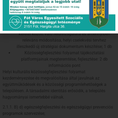
Részvételi fórumok elindítása, működtetése, meglévők
fejlesztése. 8 db
A helyi cselekvési tervhez illeszkedő és a
tevékenységek megvalósításához szükséges települési
stratégiai dokumentum(ok)nak részvételi fórumok
keretei között való felülvizsgálata és amennyiben
releváns módosítása, helyi cselekvési tervhez
illeszkedő új stratégiai dokumentum készítése; 1 db
Közösségfejlesztési folyamat tájékoztatási
platformjainak megteremtése, fejlesztése: 2 db
információs pont
Helyi kulturális közösségfejlesztési folyamat
kezdeményezése és megvalósítása által javulnak az
együttműködések és a közösségi programlehetőségek a
településen. A társadalmi identitás erősödik, a település
hagyományai ismertebbé válnak.
2.1.1. B) d) egészségfejlesztési és egészségügyi prevenciós
programok szervezése;