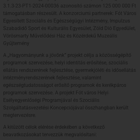
3.1.3-23-PT1-2024-00036 azonosító számon 125 000 000 Ft
támogatásban részesült. A konzorciumi partnerek: Fót Város
Egyesített Szociális és Egészségügyi Intézmény, Impulzus
Szabadidő Sport és Kulturális Egyesület, Zöld Dió Egyedület,
Vörösmarty Művelődési Ház és Közérdekű Muzeális
Gyűjtemény
A „Hagyományunk a jövőnk” projekt célja a közösségépítő
programok szervezése, helyi identitás erősítése, szociális
ellátás rendszerének fejlesztése, gyermekjóléti és idősellátás
intézményrendszerének fejlesztése, valamint
egészségtudatosságot erősítő programok és kerékpáros
programok szervezése. A projekt Fót város Helyi
Esélyegyenlőségi Programjával és Szociális
Szolgáltatásvezetési Koncepciójával összhangban került
megtervezésre.
A kitűzött célok elérése érdekében a következő
beavatkozásokat tervezzük megvalósítani: