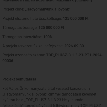
Művelődési Ház és Közérdekű Muzeális Gyűjtemény
Projekt címe:
„Hagyományunk a jövőnk”
Projekt elszámolható összköltsége:
125 000 000 Ft
Támogatás összege:
125 000 000 Ft
Támogatás intenzitása:
100%
A projekt tervezett fizikai befejezése:
2026.09.30.
Projekt azonosító száma:
TOP_PLUSZ-3.1.3-23-PT1-2024-
00036
Projekt bemutatása
Fót Város Önkormányzata által vezetett konzorcium
„Hagyományunk a jövőnk” címmel támogatási kérelmet
nyújtott be a „TOP_PLUSZ-3.1.3-23 Helyi humán
fejlesztések” tárgyú pályázati felhívásra, mely TOP_PLUSZ-