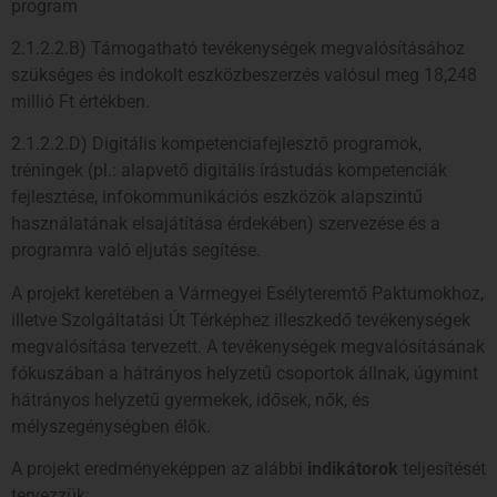
program
2.1.2.2.B) Támogatható tevékenységek megvalósításához
szükséges és indokolt eszközbeszerzés valósul meg 18,248
millió Ft értékben.
2.1.2.2.D) Digitális kompetenciafejlesztő programok,
tréningek (pl.: alapvető digitális írástudás kompetenciák
fejlesztése, infokommunikációs eszközök alapszintű
használatának elsajátítása érdekében) szervezése és a
programra való eljutás segítése.
A projekt keretében a Vármegyei Esélyteremtő Paktumokhoz,
illetve Szolgáltatási Út Térképhez illeszkedő tevékenységek
megvalósítása tervezett. A tevékenységek megvalósításának
fókuszában a hátrányos helyzetű csoportok állnak, úgymint
hátrányos helyzetű gyermekek, idősek, nők, és
mélyszegénységben élők.
A projekt eredményeképpen az alábbi
indikátorok
teljesítését
tervezzük: